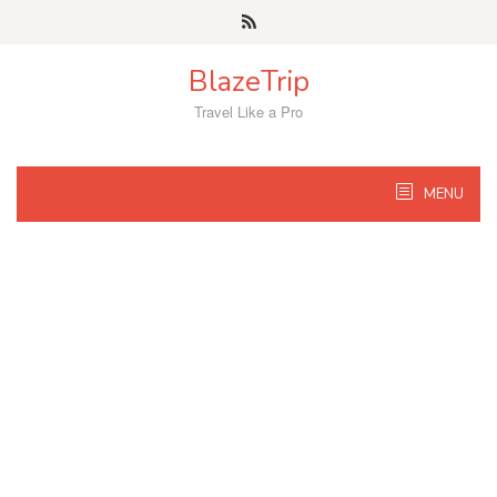
Skip
to
content
BlazeTrip
Travel Like a Pro
MENU