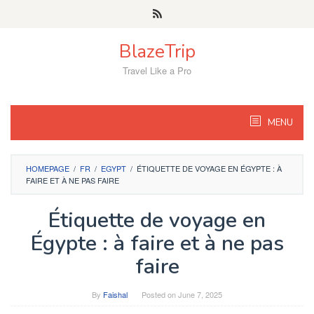
Skip
to
content
BlazeTrip
Travel Like a Pro
MENU
HOMEPAGE
/
FR
/
EGYPT
/
ÉTIQUETTE DE VOYAGE EN ÉGYPTE : À
FAIRE ET À NE PAS FAIRE
Étiquette de voyage en
Égypte : à faire et à ne pas
faire
By
Faishal
Posted on
June 7, 2025