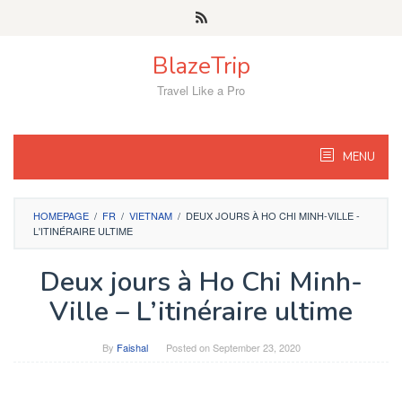
Skip
to
content
BlazeTrip
Travel Like a Pro
MENU
HOMEPAGE
/
FR
/
VIETNAM
/
DEUX JOURS À HO CHI MINH-VILLE -
L'ITINÉRAIRE ULTIME
Deux jours à Ho Chi Minh-
Ville – L’itinéraire ultime
By
Faishal
Posted on
September 23, 2020