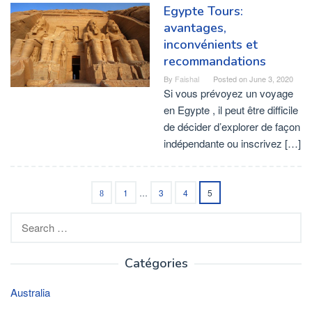
Egypte Tours:
avantages,
inconvénients et
recommandations
By
Faishal
Posted on
June 3, 2020
Si vous prévoyez un voyage
en Egypte , il peut être difficile
de décider d’explorer de façon
indépendante ou inscrivez […]
1
…
3
4
5
Search
for:
Catégories
Australia