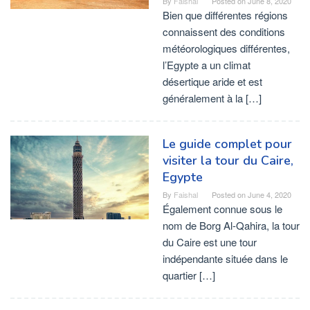
By
Faishal
Posted on
June 8, 2020
Bien que différentes régions
connaissent des conditions
météorologiques différentes,
l’Egypte a un climat
désertique aride et est
généralement à la […]
Le guide complet pour
visiter la tour du Caire,
Egypte
By
Faishal
Posted on
June 4, 2020
Également connue sous le
nom de Borg Al-Qahira, la tour
du Caire est une tour
indépendante située dans le
quartier […]